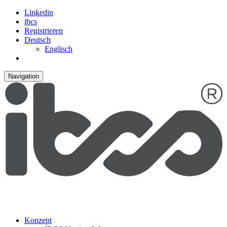
Linkedin
ibcs
Registrieren
Deutsch
Englisch
Navigation
Konzept