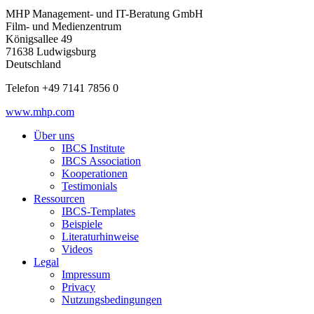
MHP Management- und IT-Beratung GmbH
Film- und Medienzentrum
Königsallee 49
71638 Ludwigsburg
Deutschland
Telefon +49 7141 7856 0
www.mhp.com
Über uns
IBCS Institute
IBCS Association
Kooperationen
Testimonials
Ressourcen
IBCS-Templates
Beispiele
Literaturhinweise
Videos
Legal
Impressum
Privacy
Nutzungsbedingungen