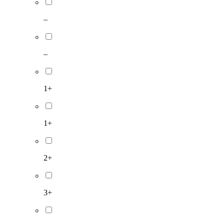
–
–
1+
1+
2+
3+