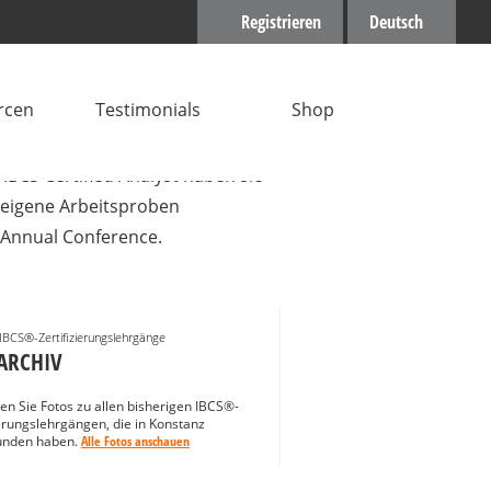
Registrieren
Deutsch
rcen
Testimonials
Shop
Projektleiter mit mehrjähriger
IBCS Certified Analyst haben sie
 eigene Arbeitsproben
CS Annual Conference.
 IBCS®-Zertifizierungslehrgänge
ARCHIV
den Sie Fotos zu allen bisherigen IBCS®-
ierungslehrgängen, die in Konstanz
funden haben.
Alle Fotos anschauen