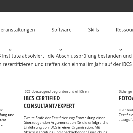
CONSULTANTS
Veranstaltungen
Software
Skills
Ressou
bei der IBCS-Einführung? IBCS® Certified Consultants sind 
lling- oder Business Intelligence. Nach der Ausbildung zum 
 Institute absolviert , die Abschlussprüfung bestanden und
ch rezertifizieren und treffen sich einmal im Jahr auf der IB
IBCS überzeugend begründen und einführen
Bisherige
IBCS CERTIFIED
FOTO
CONSULTANT/EXPERT
er
Hier fin
fung und
Zertifiz
Zweite Stufe der Zertifizierung: Entwicklung einer
iche
stattge
überzeugenden Argumentation für die erfolgreiche
t.
Einführung von IBCS in einer Organisation. Mit
Abschlussprüfung und anschließender Einreichung