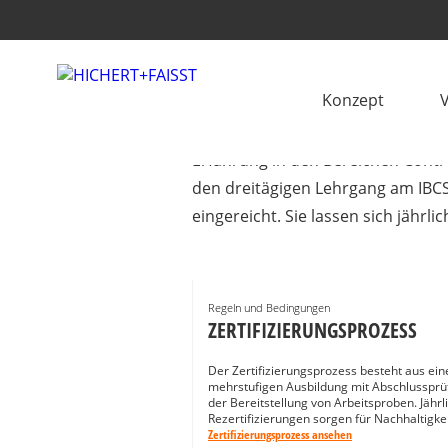
IBCS® CERTIFIED 
Konzept
Auf der Suche nach Unterstützung 
Erfahrung in den Bereichen Contro
den dreitägigen Lehrgang am IBCS
eingereicht. Sie lassen sich jährli
Regeln und Bedingungen
ZERTIFIZIERUNGSPROZESS
Der Zertifizierungsprozess besteht aus ein
mehrstufigen Ausbildung mit Abschlussprü
der Bereitstellung von Arbeitsproben. Jährl
Rezertifizierungen sorgen für Nachhaltigkei
Zertifizierungsprozess ansehen