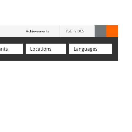
Achievements
YoE in IBCS
ents
Locations
Languages