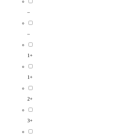
–
–
1+
1+
2+
3+