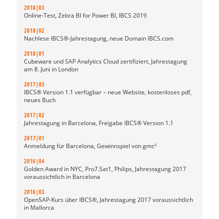
2018|03
Online-Test, Zebra BI for Power BI, IBCS 2019
2018|02
Nachlese IBCS®-Jahrestagung, neue Domain IBCS.com
2018|01
Cubeware und SAP Analytics Cloud zertifiziert, Jahrestagung
am 8. Juni in London
2017|03
IBCS® Version 1.1 verfügbar – neue Website, kostenloses pdf,
neues Buch
2017|02
Jahrestagung in Barcelona, Freigabe IBCS® Version 1.1
2017|01
Anmeldung für Barcelona, Gewinnspiel von gmc²
2016|04
Golden Award in NYC, Pro7.Sat1, Philips, Jahrestagung 2017
voraussichtlich in Barcelona
2016|03
OpenSAP-Kurs über IBCS®, Jahrestagung 2017 voraussichtlich
in Mallorca