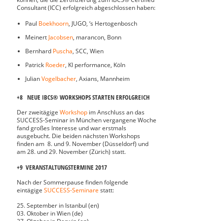
Consultant (ICC) erfolgreich abgeschlossen haben:
Paul
Boekhoorn
, JUGO, ‘s Hertogenbosch
Meinert
Jacobsen
, marancon, Bonn
Bernhard
Puscha
, SCC, Wien
Patrick
Roeder
, KI performance, Köln
Julian
Vogelbacher
, Axians, Mannheim
+8 NEUE IBCS® WORKSHOPS STARTEN ERFOLGREICH
Der zweitägige
Workshop
im Anschluss an das
SUCCESS-Seminar in München vergangene Woche
fand großes Interesse und war erstmals
ausgebucht. Die beiden nächsten Workshops
finden am 8. und 9. November (Düsseldorf) und
am 28. und 29. November (Zürich) statt.
+9 VERANSTALTUNGSTERMINE 2017
Nach der Sommerpause finden folgende
eintägige
SUCCESS-Seminare
statt:
25. September in Istanbul (en)
03. Oktober in Wien (de)