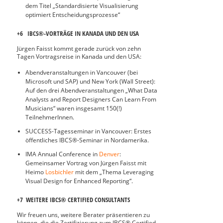
dem Titel „Standardisierte Visualisierung
optimiert Entscheidungsprozesse“
+6 IBCS®-VORTRÄGE IN KANADA UND DEN USA
Jürgen Faisst kommt gerade zurück von zehn
Tagen Vortragsreise in Kanada und den USA:
Abendveranstaltungen in Vancouver (bei
Microsoft und SAP) und New York (Wall Street):
Auf den drei Abendveranstaltungen „What Data
Analysts and Report Designers Can Learn From
Musicians“ waren insgesamt 150(!)
TeilnehmerInnen.
SUCCESS-Tagesseminar in Vancouver: Erstes
öffentliches IBCS®-Seminar in Nordamerika.
IMA Annual Conference in
Denver
:
Gemeinsamer Vortrag von Jürgen Faisst mit
Heimo
Losbichler
mit dem „Thema Leveraging
Visual Design for Enhanced Reporting“.
+7 WEITERE IBCS® CERTIFIED CONSULTANTS
Wir freuen uns, weitere Berater präsentieren zu
können, die die Zertifizierung zum IBCS® Certified