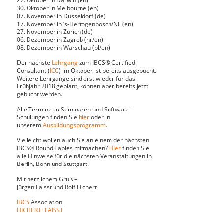
27. Oktober in Darwin (en)
30. Oktober in Melbourne (en)
07. November in Düsseldorf (de)
17. November in ‘s-Hertogenbosch/NL (en)
27. November in Zürich (de)
06. Dezember in Zagreb (hr/en)
08. Dezember in Warschau (pl/en)
Der nächste
Lehrgang
zum IBCS® Certified
Consultant (
ICC
) im Oktober ist bereits ausgebucht.
Weitere Lehrgänge sind erst wieder für das
Frühjahr 2018 geplant, können aber bereits jetzt
gebucht werden.
Alle Termine zu Seminaren und Software-
Schulungen finden Sie
hier
oder in
unserem
Ausbildungsprogramm
.
Vielleicht wollen auch Sie an einem der nächsten
IBCS® Round Tables mitmachen?
Hier
finden Sie
alle Hinweise für die nächsten Veranstaltungen in
Berlin, Bonn und Stuttgart.
Mit herzlichem Gruß –
Jürgen Faisst und Rolf Hichert
IBCS
Association
HICHERT+FAISST