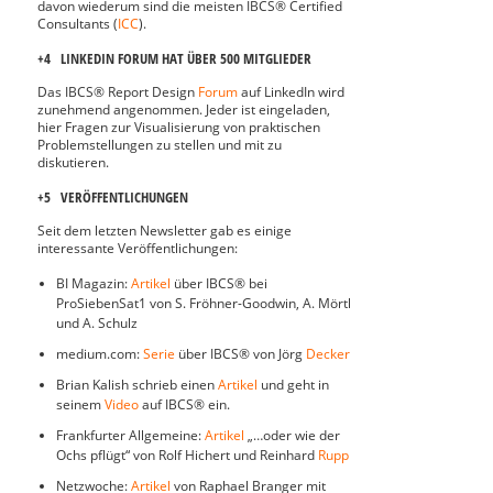
davon wiederum sind die meisten IBCS® Certified
Consultants (
ICC
).
+4 LINKEDIN FORUM HAT ÜBER 500 MITGLIEDER
Das IBCS® Report Design
Forum
auf LinkedIn wird
zunehmend angenommen. Jeder ist eingeladen,
hier Fragen zur Visualisierung von praktischen
Problemstellungen zu stellen und mit zu
diskutieren.
+5 VERÖFFENTLICHUNGEN
Seit dem letzten Newsletter gab es einige
interessante Veröffentlichungen:
BI Magazin:
Artikel
über IBCS® bei
ProSiebenSat1 von S. Fröhner-Goodwin, A. Mörtl
und A. Schulz
medium.com:
Serie
über IBCS® von Jörg
Decker
Brian Kalish schrieb einen
Artikel
und geht in
seinem
Video
auf IBCS® ein.
Frankfurter Allgemeine:
Artikel
„…oder wie der
Ochs pflügt“ von Rolf Hichert und Reinhard
Rupp
Netzwoche:
Artikel
von Raphael Branger mit