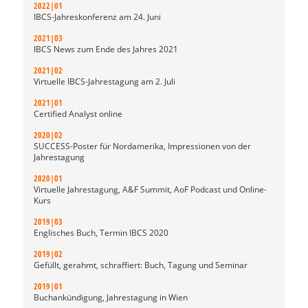
2022|01
IBCS-Jahreskonferenz am 24. Juni
2021|03
IBCS News zum Ende des Jahres 2021
2021|02
Virtuelle IBCS-Jahrestagung am 2. Juli
2021|01
Certified Analyst online
2020|02
SUCCESS-Poster für Nordamerika, Impressionen von der
Jahrestagung
2020|01
Virtuelle Jahrestagung, A&F Summit, AoF Podcast und Online-
Kurs
2019|03
Englisches Buch, Termin IBCS 2020
2019|02
Gefüllt, gerahmt, schraffiert: Buch, Tagung und Seminar
2019|01
Buchankündigung, Jahrestagung in Wien